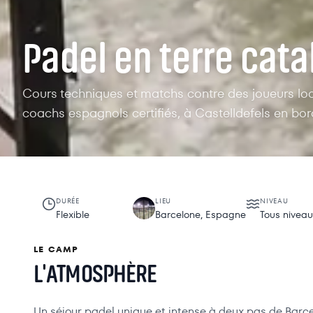
Padel en terre cat
Cours techniques et matchs contre des joueurs lo
coachs espagnols certifiés, à Castelldefels en bo
DURÉE
LIEU
NIVEAU
Flexible
Barcelone, Espagne
Tous nivea
LE CAMP
L'ATMOSPHÈRE
Un séjour padel unique et intense à deux pas de Barce