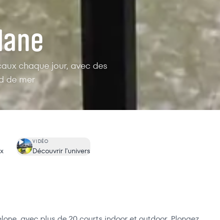
alane
caux chaque jour, avec des
rd de mer
VIDÉO
ux
Découvrir l'univers
lone, avec plus de 20 courts indoor et outdoor. Plongez