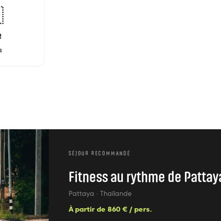

e
rs
SÉJOUR RECOMMANDÉ
Fitness au rythme de Pattay
Pattaya
· Thaïlande
À partir de
860
€ / pers.