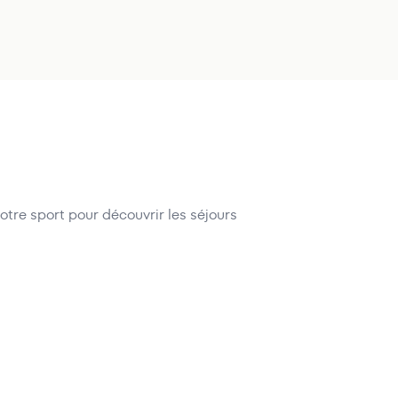
tre sport pour découvrir les séjours
DE POIDS SOUS LES
FITNESS AU RYTHME 
ERS
PATTAYA
 Thaïlande
Pattaya
, Thaïlande
560
€
860
€
e
À partir de
/pers.
/pers.