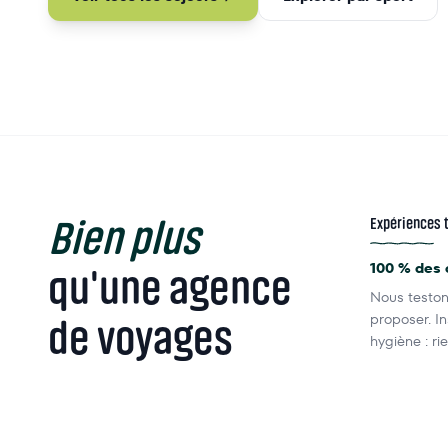
Bien plus
Expériences 
qu'une agence
100 % des 
Nous teston
de voyages
proposer. I
hygiène : ri