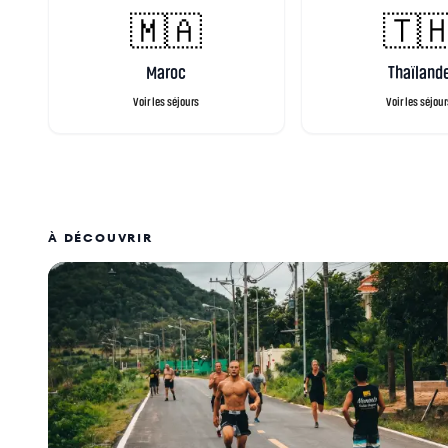
🇲🇦
🇹
Maroc
Thaïland
Voir les séjours
Voir les séjou
À DÉCOUVRIR