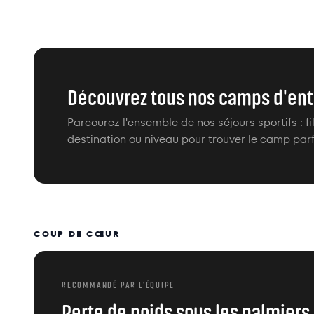
Découvrez tous nos camps d'en
Parcourez l'ensemble de nos séjours sportifs : fi
destination ou niveau pour trouver le camp parf
COUP DE CŒUR
RECOMMANDÉ PAR L'ÉQUIPE
Perte de poids sous les palmiers