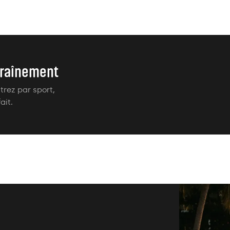
traînement
ltrez par sport,
ait.