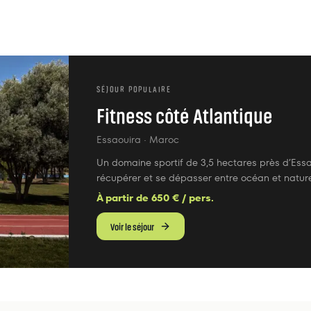
SÉJOUR POPULAIRE
Fitness côté Atlantique
Essaouira
· Maroc
Un domaine sportif de 3,5 hectares près d’Essa
récupérer et se dépasser entre océan et natur
À partir de
650
€ / pers.
Voir le séjour