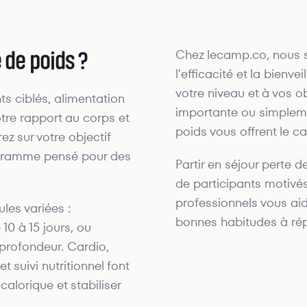
e de poids
?
Chez lecamp.co, nous sé
l'efficacité et la bien
votre niveau et à vos o
s ciblés, alimentation
importante ou simpleme
tre rapport au corps et
poids vous offrent le ca
ez sur votre objectif
ogramme pensé pour des
Partir en séjour perte 
de participants motivés
professionnels vous aide
les variées :
bonnes habitudes à rép
0 à 15 jours, ou
 profondeur. Cardio,
t suivi nutritionnel font
alorique et stabiliser