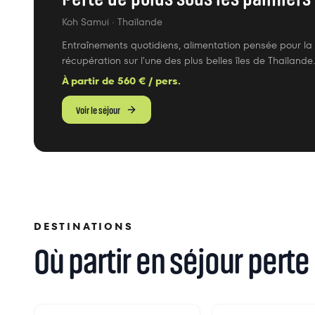
Koh Samui
· Thaïlande
Entraînements quotidiens, alimentation pensée pour la 
récupération sur l'une des plus belles îles de Thaïlande.
À partir de
560
€ / pers.
Voir le séjour
DESTINATIONS
Où partir en séjour perte