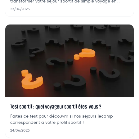
transformer votre séjour sportif de simple voyage en
véritable épopée ! Découvrez comment maximiser votre
23/06/2025
voyage sportif et réussir vos vacances sportives.
Test sportif : quel voyageur sportif êtes-vous ?
Faites ce test pour découvrir si nos séjours lecamp
correspondent à votre profil sportif !
24/06/2025