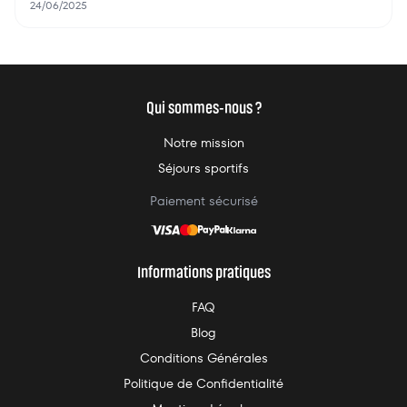
remettre en forme rapidement et durablement. Bien plus
24/06/2025
qu’un simple entraînement, c’est un véritable reboot
physique et mental.
Qui sommes-nous ?
Notre mission
Séjours sportifs
Paiement sécurisé
Informations pratiques
FAQ
Blog
Conditions Générales
Politique de Confidentialité