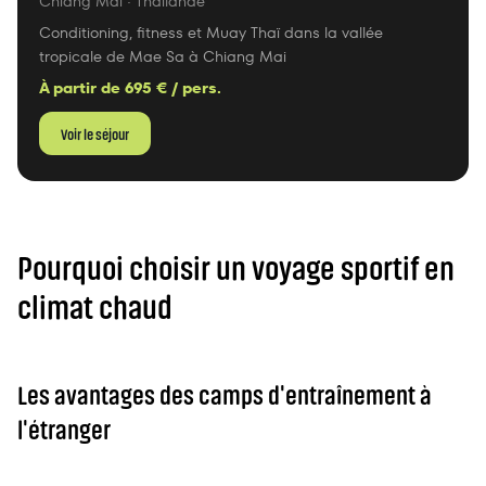
Chiang Mai
· Thaïlande
Conditioning, fitness et Muay Thaï dans la vallée
tropicale de Mae Sa à Chiang Mai
À partir de
695
€ / pers.
Voir le séjour
Pourquoi choisir un voyage sportif en
climat chaud
Les avantages des camps d'entraînement à
l'étranger