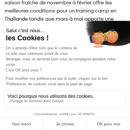
saison fraîche de novembre à février offre les
meilleures conditions pour un training camp en
Thaïlande tandis que mars à mai apporte une
chaleur extrême dans les fitness camps.
Fitness camp Maroc : chaleur sèche et
déshydratation invisible
Le Maroc propose une chaleur sèche avec une
humidité de vingt à quarante pour cent dans ses
camps d'entraînement. Cette sécheresse accélère
l'évaporation de la transpiration pendant le fitness
camp, créant une déshydratation invisible lors du
training camp. Vous transpirez énormément sans
forcément vous en rendre compte au camp