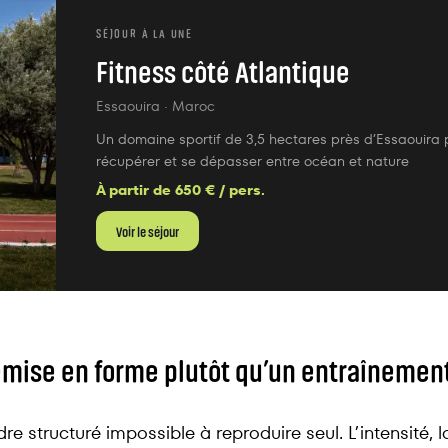
SÉJOUR À LA UNE
Fitness côté Atlantique
Essaouira
· Maroc
Un domaine sportif de 3,5 hectares près d’Essaouira 
récupérer et se dépasser entre océan et nature
À partir de
650
€ / pers.
Voir le séjour
emise en forme plutôt qu’un entraînement
e structuré impossible à reproduire seul. L’intensité, 